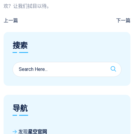
欢？让我们拭目以待。
上一篇
下一篇
搜索
导航
发现
星空官网