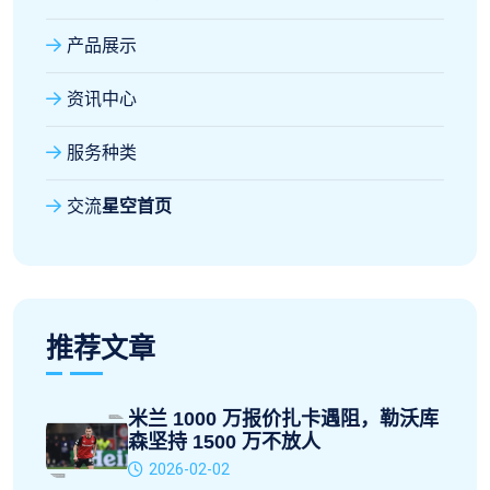
产品展示
资讯中心
服务种类
交流
星空首页
推荐文章
米兰 1000 万报价扎卡遇阻，勒沃库
森坚持 1500 万不放人
2026-02-02