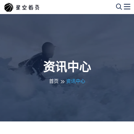
资讯中心
首页
资讯中心