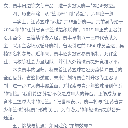
衣、赛事周边等文创产品，进一步放大赛事的经济效应。
四、历史积淀：从 “篮协杯” 到 “苏超”，六年磨一剑
事实上，江苏篮球 “苏超” 并非全新赛事。其前身为始于
2014 年的 “江苏省男子篮球超级联赛”，2019 年正式更名并
沿用至今，已连续举办六届。赛事早期以十三市代表队为
主，采用主客场双循环赛制，曾吸引过前 CBA 球员孟达、吴
楠等名将参与。近年来，赛事逐步放宽参赛限制，允许企
业、高校等社会力量组队，并引入外籍球员提升竞技水平。
本次赛事的回归，标志着江苏篮球在经历疫情冲击后的
全面复苏。省篮协透露，未来计划将赛会制升级为主客场
制，进一步扩大赛事覆盖面，并探索与青少年篮球培训体系
的衔接。“我们希望‘苏超’不仅是成年人的舞台，更能成为培
育本土篮球人才的摇篮。” 张世林表示，赛事将与 “江苏省青
少年篮球锦标赛” 形成联动，为有潜力的年轻球员提供晋升
通道。
五、挑战与机遇：如何避免 “东施效颦”？