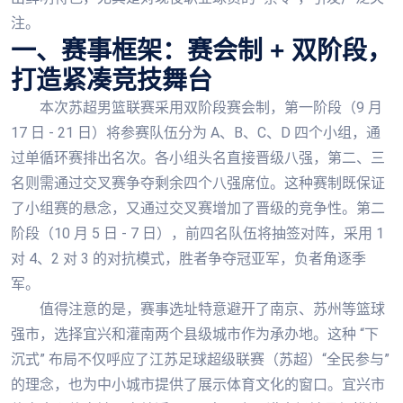
注。
一、赛事框架：赛会制 + 双阶段，
打造紧凑竞技舞台
本次苏超男篮联赛采用双阶段赛会制，第一阶段（9 月
17 日 - 21 日）将参赛队伍分为 A、B、C、D 四个小组，通
过单循环赛排出名次。各小组头名直接晋级八强，第二、三
名则需通过交叉赛争夺剩余四个八强席位。这种赛制既保证
了小组赛的悬念，又通过交叉赛增加了晋级的竞争性。第二
阶段（10 月 5 日 - 7 日），前四名队伍将抽签对阵，采用 1
对 4、2 对 3 的对抗模式，胜者争夺冠亚军，负者角逐季
军。
值得注意的是，赛事选址特意避开了南京、苏州等篮球
强市，选择宜兴和灌南两个县级城市作为承办地。这种 “下
沉式” 布局不仅呼应了江苏足球超级联赛（苏超）“全民参与”
的理念，也为中小城市提供了展示体育文化的窗口。宜兴市