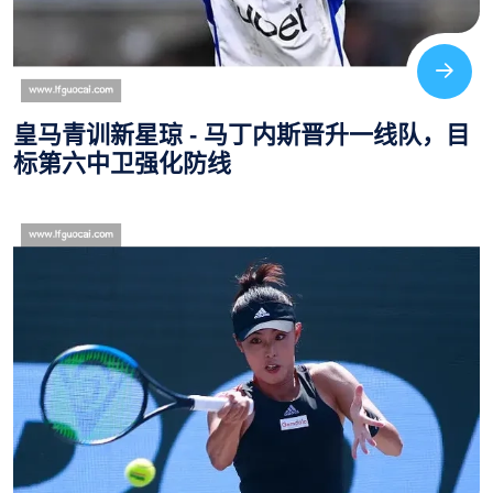
皇马青训新星琼 - 马丁内斯晋升一线队，目
标第六中卫强化防线