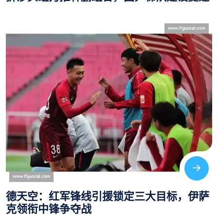
德天空：红军锋线引援锁定三大目标，伊萨
克领衔中锋争夺战