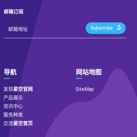
邮箱订阅
Subscribe
导航
网站地图
发现
星空官网
SiteMap
产品展示
资讯中心
服务种类
交流
星空首页