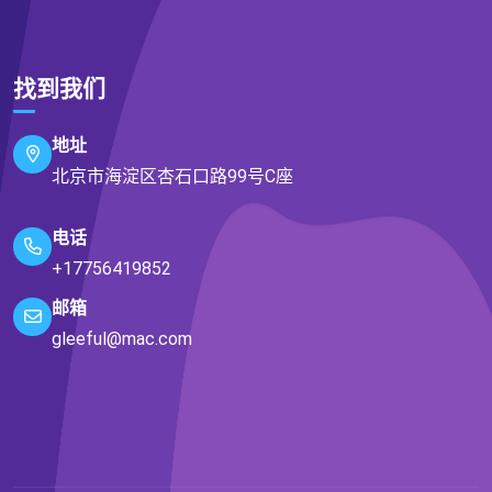
找到我们
地址
北京市海淀区杏石口路99号C座
电话
+17756419852
邮箱
gleeful@mac.com