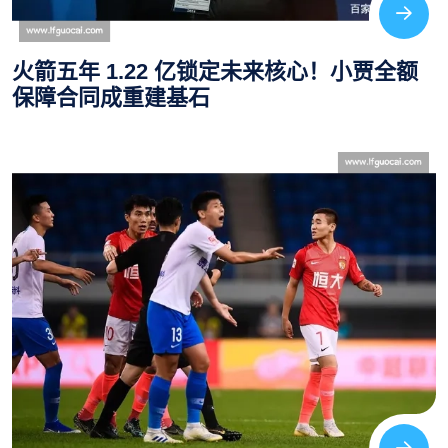
火箭五年 1.22 亿锁定未来核心！小贾全额
保障合同成重建基石