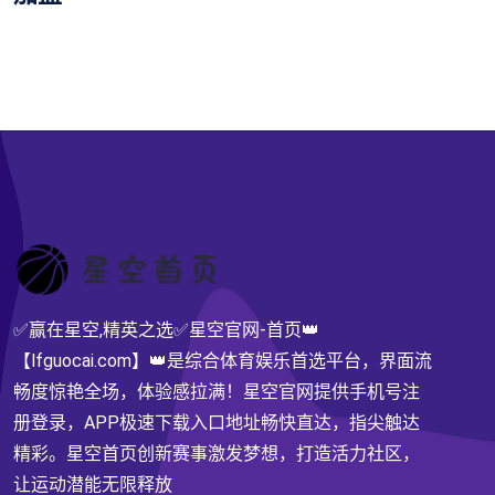
✅赢在星空,精英之选✅星空官网-首页👑
【lfguocai.com】👑是综合体育娱乐首选平台，界面流
畅度惊艳全场，体验感拉满！星空官网提供手机号注
册登录，APP极速下载入口地址畅快直达，指尖触达
精彩。星空首页创新赛事激发梦想，打造活力社区，
让运动潜能无限释放