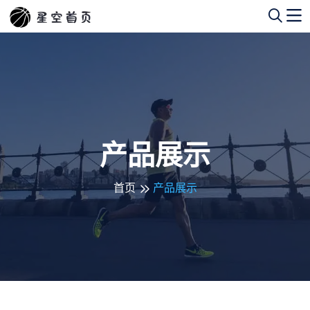
产品展示
首页
产品展示