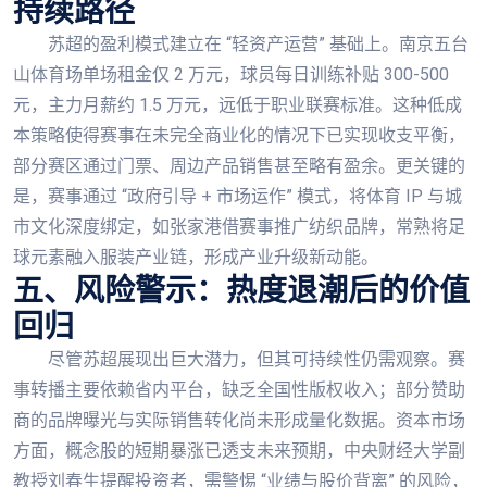
持续路径
苏超的盈利模式建立在 “轻资产运营” 基础上。南京五台
山体育场单场租金仅 2 万元，球员每日训练补贴 300-500
元，主力月薪约 1.5 万元，远低于职业联赛标准。这种低成
本策略使得赛事在未完全商业化的情况下已实现收支平衡，
部分赛区通过门票、周边产品销售甚至略有盈余。更关键的
是，赛事通过 “政府引导 + 市场运作” 模式，将体育 IP 与城
市文化深度绑定，如张家港借赛事推广纺织品牌，常熟将足
球元素融入服装产业链，形成产业升级新动能。
五、风险警示：热度退潮后的价值
回归
尽管苏超展现出巨大潜力，但其可持续性仍需观察。赛
事转播主要依赖省内平台，缺乏全国性版权收入；部分赞助
商的品牌曝光与实际销售转化尚未形成量化数据。资本市场
方面，概念股的短期暴涨已透支未来预期，中央财经大学副
教授刘春生提醒投资者，需警惕 “业绩与股价背离” 的风险，