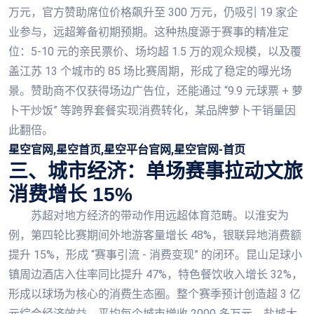
万元，官方赞助席位价格飙升至 300 万元，仍吸引 19 家企
业参与，远超筹备初期预期。这种热度源于赛事的精准定
位：5-10 元的亲民票价、场均超 1.5 万的观众规模，以及覆
盖江苏 13 个城市的 85 场比赛周期，形成了稳定的曝光场
景。赞助商不仅获得场边广告位，还能通过 “9.9 元球票 + 萝
卜干炒饭” 等跨界套餐实现消费转化，某品牌萝卜干销量因
此翻倍。
星空官网,星空首页,星空平台官网,星空官网-首页
三、城市经济：单场赛事拉动文旅
消费增长 15%
苏超对地方经济的带动作用远超体育范畴。以淮安为
例，第四轮比赛期间外地游客量增长 48%，银联异地消费额
提升 15%，形成 “赛事引流 - 消费变现” 的闭环。昆山足球小
镇周边酒店入住率同比提升 47%，特色餐饮收入增长 32%，
形成以球场为核心的消费生态圈。整个赛季预计创造超 3 亿
元综合经济效益，平均每个城市增收 2000 多万元，盐城大