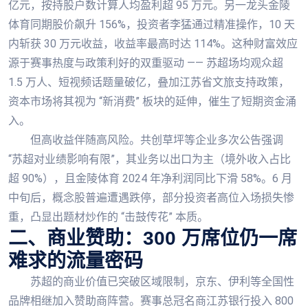
亿元，按持股户数计算人均盈利超 95 万元。另一龙头金陵
体育同期股价飙升 156%，投资者李猛通过精准操作，10 天
内斩获 30 万元收益，收益率最高时达 114%。这种财富效应
源于赛事热度与政策利好的双重驱动 —— 苏超场均观众超
1.5 万人、短视频话题量破亿，叠加江苏省文旅支持政策，
资本市场将其视为 “新消费” 板块的延伸，催生了短期资金涌
入。
但高收益伴随高风险。共创草坪等企业多次公告强调
“苏超对业绩影响有限”，其业务以出口为主（境外收入占比
超 90%），且金陵体育 2024 年净利润同比下滑 58%。6 月
中旬后，概念股普遍遭遇跌停，部分投资者高位入场损失惨
重，凸显出题材炒作的 “击鼓传花” 本质。
二、商业赞助：300 万席位仍一席
难求的流量密码
苏超的商业价值已突破区域限制，京东、伊利等全国性
品牌相继加入赞助商阵营。赛事总冠名商江苏银行投入 800