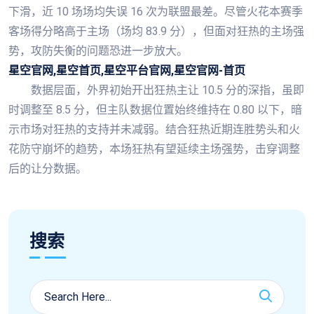
下滑，近 10 场场均失误 16 次为联盟最差。尽管火花本赛季
客场得分略高于主场（场均 83.9 分），但面对狂热的主场强
势，攻防失衡的问题恐进一步放大。
星空官网,星空首页,星空平台官网,星空官网-首页
数据层面，外界初始开出狂热主让 10.5 分的深指，虽即
时调整至 8.5 分，但主队数据位置始终维持在 0.80 以下，暗
示市场对狂热的支持并未减弱。结合狂热近期连胜势头和火
花防守崩坏的趋势，本场狂热有望延续主场强势，击穿调整
后的让分数据。
搜索