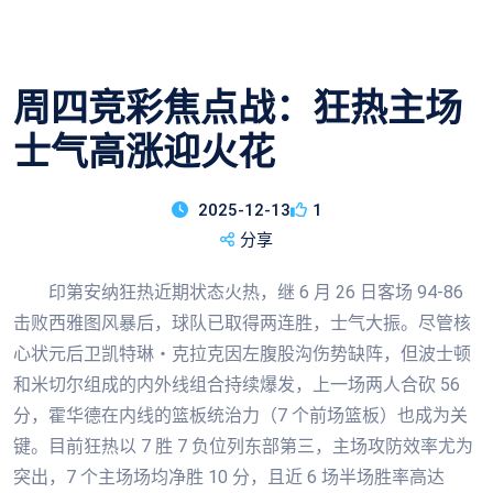
周四竞彩焦点战：狂热主场
士气高涨迎火花
2025-12-13
1
分享
印第安纳狂热近期状态火热，继 6 月 26 日客场 94-86
击败西雅图风暴后，球队已取得两连胜，士气大振。尽管核
心状元后卫凯特琳・克拉克因左腹股沟伤势缺阵，但波士顿
和米切尔组成的内外线组合持续爆发，上一场两人合砍 56
分，霍华德在内线的篮板统治力（7 个前场篮板）也成为关
键。目前狂热以 7 胜 7 负位列东部第三，主场攻防效率尤为
突出，7 个主场场均净胜 10 分，且近 6 场半场胜率高达