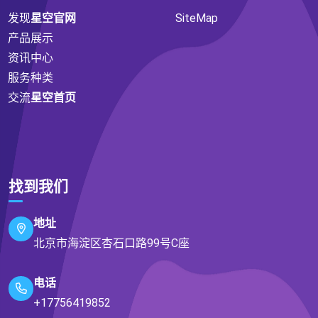
发现
星空官网
SiteMap
产品展示
资讯中心
服务种类
交流
星空首页
找到我们
地址
北京市海淀区杏石口路99号C座
电话
+17756419852