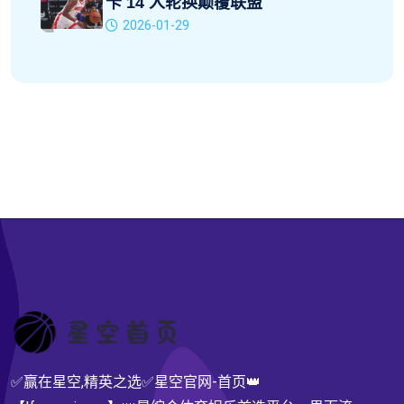
卡 14 人轮换颠覆联盟
2026-01-29
✅赢在星空,精英之选✅星空官网-首页👑