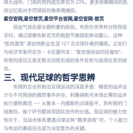
球大战中，门将的预判成功率仅为 23%，更多依赖瞬间的肌
肉记忆和对手罚球前的微表情捕捉。
星空官网,星空首页,星空平台官网,星空官网-首页
但运气背后是长期积累的经验。布努在世界杯对阵西班
牙时，通过观察布斯克茨的助跑节奏提前移动重心，这种
"肌肉直觉" 源自他职业生涯 127 次点球扑救的锤炼。正如行
为经济学家丹尼尔・卡尼曼所言："直觉是经验的压缩包"，
布努的成功正是无数次训练形成的条件反射与临场应变的结
合。
三、现代足球的哲学思辨
布努的言论折射出足球运动的深层矛盾：精密的战术设
计与不可预测的偶然事件并存。利雅得新月本场比赛的战术
执行堪称典范 —— 从鲁本・内维斯的点球扳平，到布努的门
线救险，每个环节都体现团队协作的价值。但足球的魅力恰
恰在于，当战术体系遭遇点球这种 "概率游戏" 时，个人能力
与命运的邂逅往往成为决定胜负的关键。