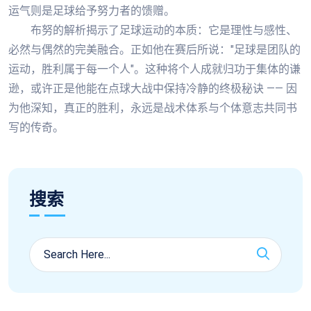
运气则是足球给予努力者的馈赠。
布努的解析揭示了足球运动的本质：它是理性与感性、
必然与偶然的完美融合。正如他在赛后所说："足球是团队的
运动，胜利属于每一个人"。这种将个人成就归功于集体的谦
逊，或许正是他能在点球大战中保持冷静的终极秘诀 —— 因
为他深知，真正的胜利，永远是战术体系与个体意志共同书
写的传奇。
搜索