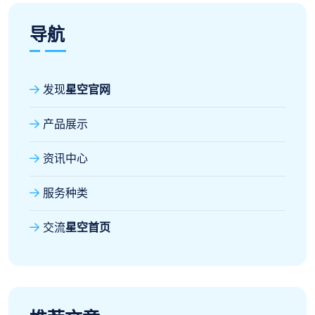
导航
发现
星空官网
产品展示
资讯中心
服务种类
交流
星空首页