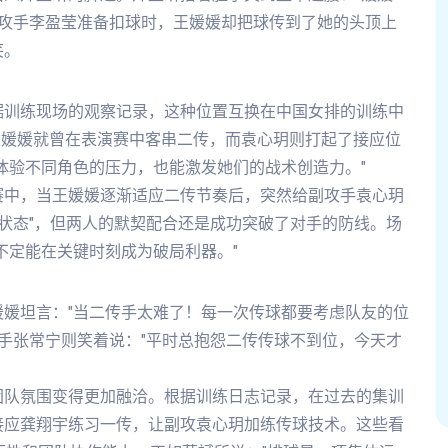
主攻手李盈莹准备扣球时，王媛媛却把球传到了她的头顶上
笑。
据训练现场的观察记录，这种位置互换在中国女排的训练中
中，王媛媛就曾在表演赛中客串二传，而袁心玥则打起了接应位
体验不同角色的压力，也能激发她们的战术创造力。"
赛中，当王媛媛逐渐适应二传节奏后，突然给副攻手袁心玥
串状态"，但两人的默契配合还是成功突破了对手的防线。场
不定能在关键时刻成为破局利器。"
媛坦言："当二传手太难了！每一次传球都要考虑队友的位
攻手张常宁则笑着说："平时总抱怨二传传球不到位，今天才
团队氛围变得更加融洽。根据训练日志记录，在过去的集训
接应龚翔宇练习一传，让副攻袁心玥加练传球技术。这些看