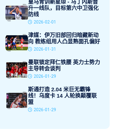
皇马青训新星琼 - 马丁内斯晋
升一线队，目标第六中卫强化
防线
2026-02-01
津媒：伊万旧部回归暗藏新动
向 教练组用人凸显熟面孔偏好
2026-01-31
曼联锁定拜仁铁腰 英力士势力
主导转会谈判
2026-01-29
斯通打造 2.04 米巨无霸锋
线！乌度卡 14 人轮换颠覆联
盟
2026-01-29