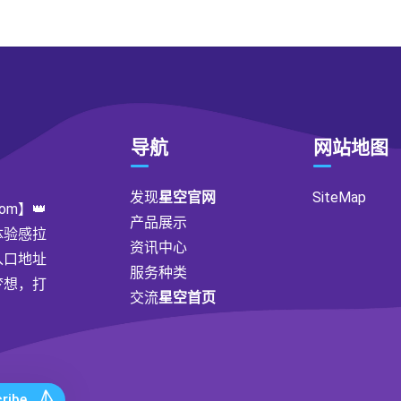
导航
网站地图
发现
星空官网
SiteMap
om】👑
产品展示
体验感拉
资讯中心
入口地址
服务种类
梦想，打
交流
星空首页
ribe