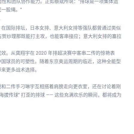
全面性和团队协作能力。正如蔡斌所说："排球是一项集体运
一股绳。"
。在国际排坛，日本女排、意大利女排等强队都曾通过类似
的古贺纱理那既能打主攻，也能客串接应；意大利女排的塞拉
。从龚翔宇在 2020 年排超决赛中客串二传的惊艳表
中国球员的可塑性。随着东京奥运周期的临近，这种全能型
带来更多战术选择。
媛和二传手刁琳宇互相搭着肩膀走向更衣室，还在讨论着刚
拔传球" 打歪的排球 —— 这些充满欢乐的瞬间，都将成为